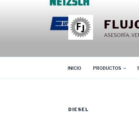
Saltar
al
contenido
FLUJ
ASESORÍA, VE
INICIO
PRODUCTOS
DIESEL