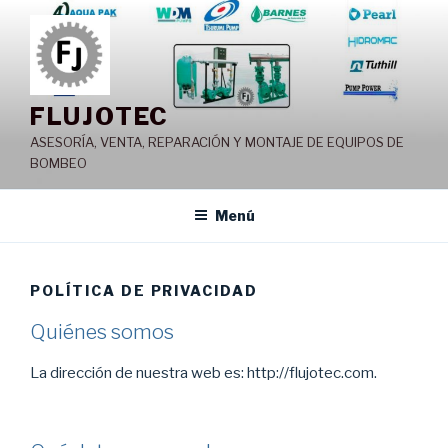
Saltar
al
contenido
FLUJOTEC
ASESORÍA, VENTA, REPARACIÓN Y MONTAJE DE EQUIPOS DE
BOMBEO
Menú
POLÍTICA DE PRIVACIDAD
Quiénes somos
La dirección de nuestra web es: http://flujotec.com.